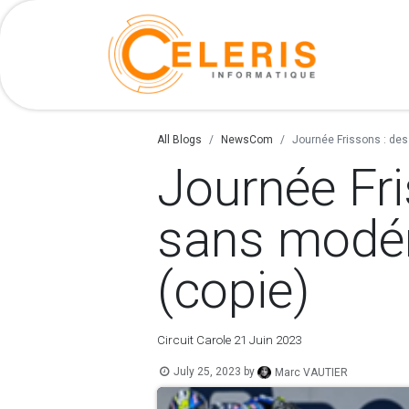
Our serv
All Blogs
NewsCom
Journée Frissons : des 
Journée Fri
sans modéra
(copie)
Circuit Carole 21 Juin 2023
July 25, 2023
by
Marc VAUTIER