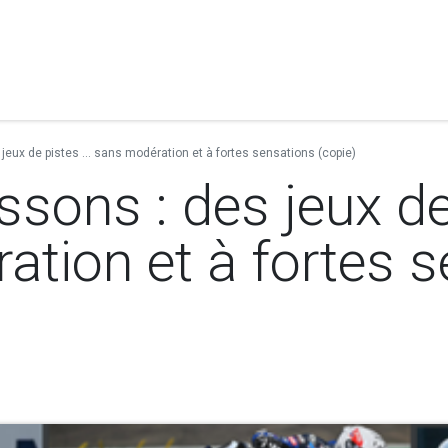
ices
Techcenter
About us
News
They trust us
jeux de pistes ... sans modération et à fortes sensations (copie)
ssons : des jeux de 
tion et à fortes 