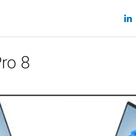
vices
Techcenter
À propos
Actualités
Ils témoignen
ro 8