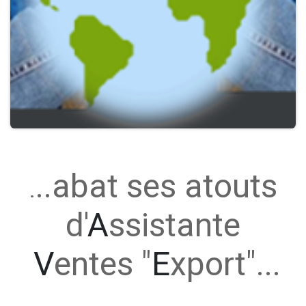
..abat ses atouts
.
d'
A
ssistante
V
entes "
E
xport"...