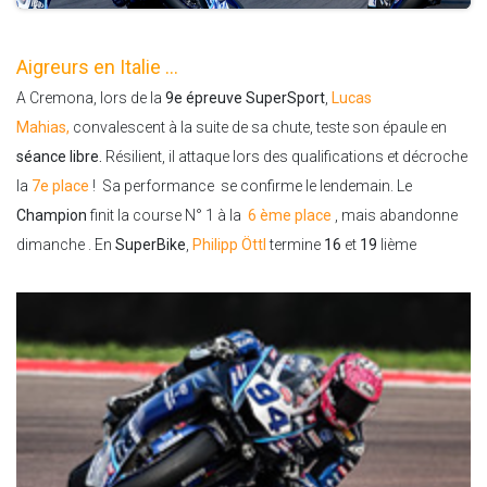
Aigreurs en Italie ...
A Cremona, lors de la
9e épreuve SuperSport
,
Lucas
Mahias,
convalescent à la suite de sa chute, teste son épaule en
séance libre.
Résilient, il attaque lors des qualifications et décroche
la
7e place
! Sa performance se confirme le lendemain. Le
Champion
finit la course N° 1 à la
6 ème place
, mais abandonne
dimanche . En
SuperBike
,
Philipp Öttl
termine
16
et
19
lième