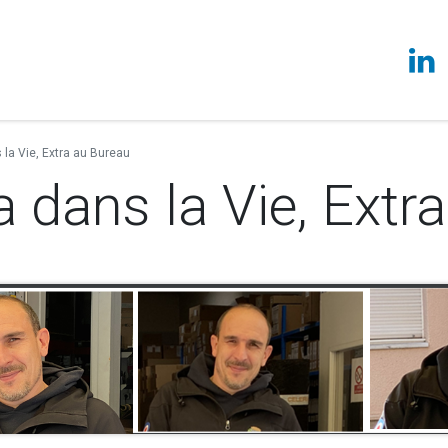
vices
Techcenter
À propos
Actualités
Ils témoignen
s la Vie, Extra au Bureau
ra dans la Vie, Extr